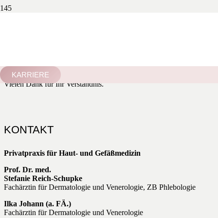
Veränderte Sprechzeiten ab 1.3.
2026
Aus personellen Gründen verändern wir unsere Praxiszeiten ab
1.3.2026. Die
Gesamtanzahl unserer Sprechstunden pro Woche
bleibt unverändert
, die
Aufteilung variiert jedoch.
Unverändert
bleiben
unsere Professionalität, unsere Einsatzbereitschaft,
unsere Empathie – und die Freude an unserer Arbeit
. ✨
KARRIERE
Vielen Dank für Ihr Verständnis.
KONTAKT
Privatpraxis für Haut- und Gefäßmedizin
Prof. Dr. med.
Stefanie Reich-Schupke
Fachärztin für Dermatologie und Venerologie, ZB Phlebologie
Ilka Johann (a. FÄ.)
Fachärztin für Dermatologie und Venerologie