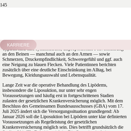
Lipödem: Update zur operativen
Therapie/ Liposuktion ab 2026
Das Lipödem ist charakterisiert als eine chronische Erkrankung des
Unterhautfettgewebes, die fast ausschließlich Frauen betrifft.
KARRIERE
Typisch sind eine symmetrische, disproportionale Fettvermehrung
an den Beinen — manchmal auch an den Armen — sowie
Schmerzen, Druckempfindlichkeit, Schweregefühl und ggf. auch
eine Neigung zu blauen Flecken. Viele Patientinnen berichten
zusätzlich über eine deutliche Einschränkung im Alltag, bei
Bewegung, Kleidungsauswahl und Lebensqualität.
Lange Zeit war die operative Behandlung des Lipödems,
insbesondere die Liposuktion, nur unter sehr engen
Voraussetzungen und häufig erst in fortgeschrittenen Stadien
zulasten der gesetzlichen Krankenversicherung möglich. Mit dem
Beschluss des Gemeinsamen Bundesausschusses (GBA) vom 17.
Juli 2025 ändert sich die Versorgungssituation grundlegend: Ab
Januar 2026 soll die Liposuktion bei Lipödem unter klar definierten
Voraussetzungen als Regelleistung der gesetzlichen
Krankenversicherung möglich sein. Dies betrifft grundsätzlich die