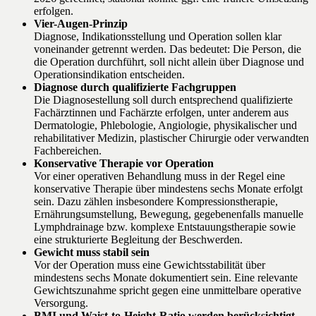
erfolgen.
Vier-Augen-Prinzip
Diagnose, Indikationsstellung und Operation sollen klar
voneinander getrennt werden. Das bedeutet: Die Person, die
die Operation durchführt, soll nicht allein über Diagnose und
Operationsindikation entscheiden.
Diagnose durch qualifizierte Fachgruppen
Die Diagnosestellung soll durch entsprechend qualifizierte
Fachärztinnen und Fachärzte erfolgen, unter anderem aus
Dermatologie, Phlebologie, Angiologie, physikalischer und
rehabilitativer Medizin, plastischer Chirurgie oder verwandten
Fachbereichen.
Konservative Therapie vor Operation
Vor einer operativen Behandlung muss in der Regel eine
konservative Therapie über mindestens sechs Monate erfolgt
sein. Dazu zählen insbesondere Kompressionstherapie,
Ernährungsumstellung, Bewegung, gegebenenfalls manuelle
Lymphdrainage bzw. komplexe Entstauungstherapie sowie
eine strukturierte Begleitung der Beschwerden.
Gewicht muss stabil sein
Vor der Operation muss eine Gewichtsstabilität über
mindestens sechs Monate dokumentiert sein. Eine relevante
Gewichtszunahme spricht gegen eine unmittelbare operative
Versorgung.
BMI und Waist-to-Height-Ratio werden berücksichtigt