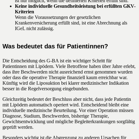
ist nur möglich, wenn die definierten Kriterien erfüllt sind.
Keine individuelle Gesundheitsleistung bei erfüllten GKV-
Kriterien
Wenn die Voraussetzungen der gesetzlichen
Krankenversicherung erfüllt sind, ist eine Abrechnung als
IGeL nicht zulässig.
Was bedeutet das für Patientinnen?
Die Entscheidung des G-BA ist ein wichtiger Schritt für
Patientinnen mit Lipödem. Viele Betroffene haben über Jahre erlebt,
dass ihre Beschwerden nicht ausreichend ernst genommen wurden
oder dass die operative Therapie finanziell kaum erreichbar war.
Künftig wird die Liposuktion bei klarer medizinischer Indikation
besser in die Regelversorgung eingebunden.
Gleichzeitig bedeutet der Beschluss aber nicht, dass jede Patientin
mit Lipödem automatisch operiert wird. Entscheidend bleibt eine
individuelle medizinische Beurteilung. Vor einer Operation müssen
Diagnose, Stadium, Beschwerden, bisherige Therapie,
Gewichtsentwicklung und mögliche Begleiterkrankungen sorgfältig
geprüft werden.
Besonders wichtig ist die Abgrenzung zu anderen Ursachen für