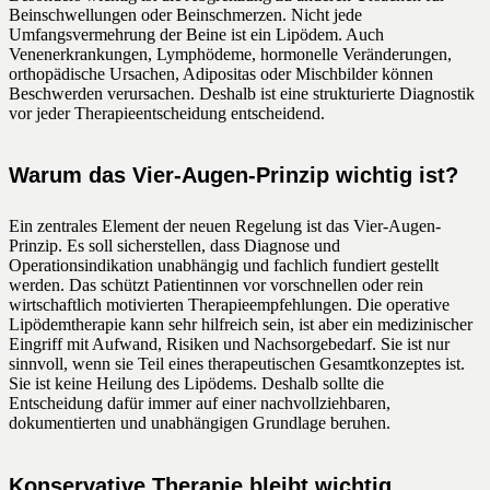
Beinschwellungen oder Beinschmerzen. Nicht jede
Umfangsvermehrung der Beine ist ein Lipödem. Auch
Venenerkrankungen, Lymphödeme, hormonelle Veränderungen,
orthopädische Ursachen, Adipositas oder Mischbilder können
Beschwerden verursachen. Deshalb ist eine strukturierte Diagnostik
vor jeder Therapieentscheidung entscheidend.
Warum das Vier-Augen-Prinzip wichtig ist?
Ein zentrales Element der neuen Regelung ist das Vier-Augen-
Prinzip. Es soll sicherstellen, dass Diagnose und
Operationsindikation unabhängig und fachlich fundiert gestellt
werden. Das schützt Patientinnen vor vorschnellen oder rein
wirtschaftlich motivierten Therapieempfehlungen. Die operative
Lipödemtherapie kann sehr hilfreich sein, ist aber ein medizinischer
Eingriff mit Aufwand, Risiken und Nachsorgebedarf. Sie ist nur
sinnvoll, wenn sie Teil eines therapeutischen Gesamtkonzeptes ist.
Sie ist keine Heilung des Lipödems. Deshalb sollte die
Entscheidung dafür immer auf einer nachvollziehbaren,
dokumentierten und unabhängigen Grundlage beruhen.
Konservative Therapie bleibt wichtig